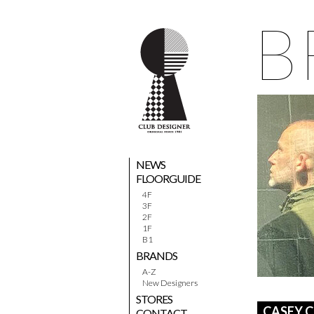
B
NEWS
FLOORGUIDE
4F
3F
2F
1F
B1
BRANDS
A-Z
New Designers
STORES
CASEY 
CONTACT