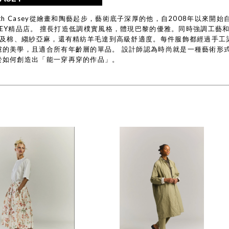
eth Casey從繪畫和陶藝起步，藝術底子深厚的他，自2008年以來開
CASEY精品店。 擅長打造低調樸實風格，體現巴黎的優雅。同時強調工
 埃及棉、縐紗亞麻，還有精紡羊毛達到高級舒適度。每件服飾都經過手
慮的美學，且適合所有年齡層的單品。 設計師認為時尚就是一種藝術形
於如何創造出「能一穿再穿的作品」。